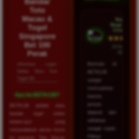
Bandar
Toto
Macau &
Nadia
Nugroho •
Togel
Cirebon
Singapore
★★★★★
Bet 100
23 Februari
Perak
2026
Informasi Login,
Bermain di
Daftar Situs Toto
BETA138
Togel 4D
sangat
memuaskan
Apa itu BETA138?
karena
proses
BETA138 adalah situs
deposit dan
bandar togel online
withdraw
terpercaya yang
sangat cepat.
menyediakan akses resmi
Pilihan
ke pasaran Toto Macau