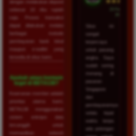
★★★★★
dengan melakukan deposit
23 Februari
sebesar 10 ribu rupiah
2026
saja. Proses transaksi
dapat dilakukan melalui
Situs ini
berbagai metode
sangat
pembayaran bank lokal
terpercaya
maupun e-wallet yang
untuk pasang
tersedia di situs kami.
angka. Saya
sudah sering
menang di
Apakah aman bermain
pasaran
togel di BETA138?
Singapore
Keamanan member adalah
dan
prioritas utama kami.
pembayarannya
BETA138 menggunakan
selalu tepat
sistem enkripsi data
waktu tanpa
tercanggih untuk
ada potongan
memastikan seluruh