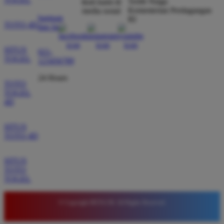
Tertib Niaga
ikuti kami di
Kementerian Perdagangan
media sosial
bantuan
RI
TOTO 4D
dan faq
SITUS
021-
TOGEL
123456789
24 Hours
TOTO
TOGEL
4D
SITUS
TOTO 4D
SITUS
TOTO
TOGEL
© Copyright BETA138. All Rights Reserved.