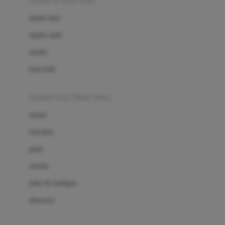
sepatu & kaus kaki
Bio Oil
sepatu bayi
Biolane
sepatu anak
Bite Fighters
sandal
Bizzi Growin
kaus kaki
Blackmores
fashion bayi (0bln-3thn)
Blooming Marvellous
atasan
Bonnels
bawahan
Bravado
gaun
Bruder
setelan
Brush Baby
jaket & kardigan
Buds Organics
aksesoris
Bugaboo
Buggygear