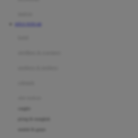
Happy Tummy
Hauck
matras
Havaianas
SITUS TOTO 4D
Hegen
botol
Hot Wheels
sterilizer & warmers
Hybrid
soothers & teethers
I
Inlacta DHA
celemek
Interlac
alat makan
Ivenet
cangkir
J
piring & mangkuk
Jack N Jill
sendok & garpu
Joie