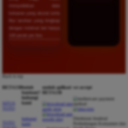
menyediakan data
keluaran yang akurat serta
fitur taruhan yang lengkap
dengan minimal bet hanya
100 perak per line.
Back to top
BETA138
butuh
unduh aplikasi
we accept
bantuan?
BETA138
hubungi
kami
SITUS
TOTO
Direktorat Jenderal
hubungi
TOTO
Perlindungan Konsumen dan
kami
TOGEL