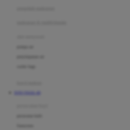
pengolah makanan
Joolz
Jujube
makanan & multivitamin
K
alat menyusui
Kiddycuts
pompa asi
Kumon
penyimpanan asi
L
cooler bags
Leapfrog
kursi makan
Leclerc
TOTO TOGEL 4D
Lee Vierra
Lillebaby
perawatan bayi
Little Bird Told Me
perawatan kulit
Little Miss Janis
Sunscreen