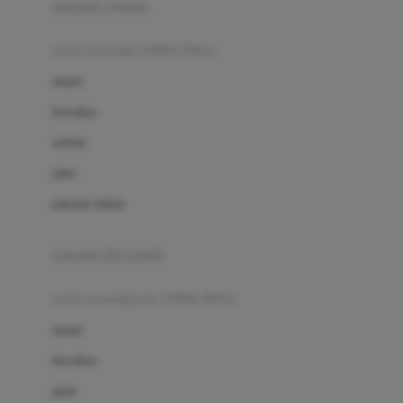
pakaian renang
Bumkins
anak laki-laki (18bln-8thn)
C
atasan
Cetaphil
bawahan
Chicco
setelan
Childlife
jaket
Clevamama
pakaian dalam
Cocolatte
Cottonseeds
pakaian ibu hamil
Cozy N Safe
anak perempuan (18bln-8thn)
Crane
atasan
Cybex
bawahan
D
gaun