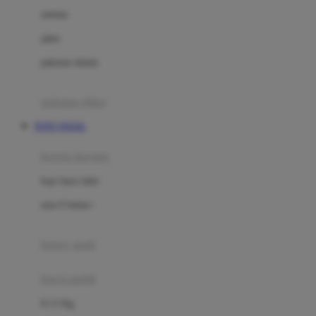
Dae Organics
setelan
Docare
jaket
Doona
pakaian dalam
Down To Earth
Drew
pakaian tidur
Dr. Brown's
TOTO TOGEL
E
kereta dorong
ELC
bayi baru lahir
Ergobaby
usia 6 bulan+
Expert Care
koper anak
Ezyroller
kursi mobil
F
0-13 Kg
Felt So Sweet