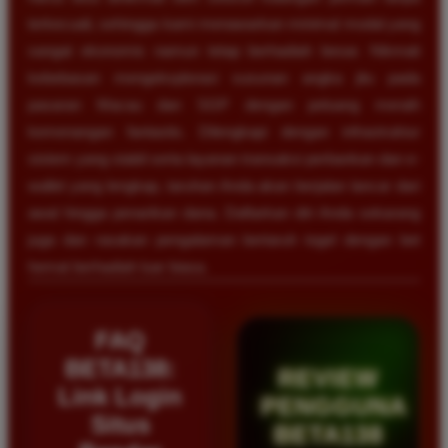
terkecuali, sehingga kami menawarkan minimal modal yang
sangat ekonomis namun tetap berhadiah besar. Nikmati
kebebasan mengeksplorasi susunan angka jitu pada
pasaran Macau dan SGP dengan peluang meraih
kemenangan fantastis. Dilengkapi dengan infrastruktur
sistem yang stabil serta layanan transaksi perbankan dan e-
wallet yang lengkap, taruhan Anda akan berjalan lancar dari
awal hingga penarikan dana. Daftarkan diri Anda sekarang
juga dan rasakan pengalaman bertaruh togel dengan bet
hemat berhadiah luar biasa.
FAQ
BETA138:
REVIEW
Link Login
PENGGUNA
Situs
BETA138