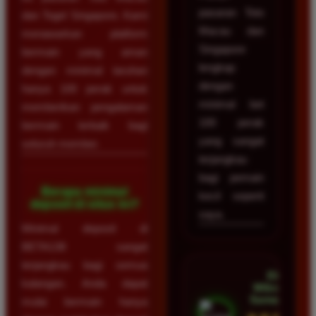
pasaran Toto
dan Togel Singapore. Kami
Macau dan
menawarkan platform
Singapore
bermain yang aman
lengkap
dengan minimal taruhan
dengan
hanya 100 perak untuk
minimal bet
memberikan pengalaman
100 perak
bermain terbaik bagi
yang sangat
seluruh member.
terjangkau
bagi pemain
Berapa minimal
kecil seperti
deposit di situs ini?
saya.
Minimal deposit di
BETA138 sangat
terjangkau bagi semua
Eko
kalangan. Anda dapat
Wibowo •
Samarinda
mulai bermain hanya