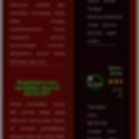
sama sekali.
informasi pribadi dan
Sangat
transaksi keuangan Anda
direkomendasikan
tetap terjaga
untuk semua
kerahasiaannya. Kami
pecinta togel
menjamin seluruh
online.
kemenangan member
dibayarkan penuh tanpa
potongan apa pun.
Siska Putri •
Samarinda
★★★★★
Bagaimana cara
mendaftar akun di
23 Februari
BETA138?
2026
Untuk mendaftar, cukup
Tampilan
klik tombol daftar pada
situs
halaman utama situs kami.
BETA138
Isi formulir pendaftaran
sangat user
dengan data diri yang valid,