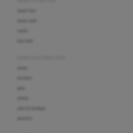
sepatu & kaus kaki
Bio Oil
sepatu bayi
Biolane
sepatu anak
Bite Fighters
sandal
Bizzi Growin
kaus kaki
Blackmores
fashion bayi (0bln-3thn)
Blooming Marvellous
atasan
Bonnels
bawahan
Bravado
gaun
Bruder
setelan
Brush Baby
jaket & kardigan
Buds Organics
aksesoris
Bugaboo
Buggygear