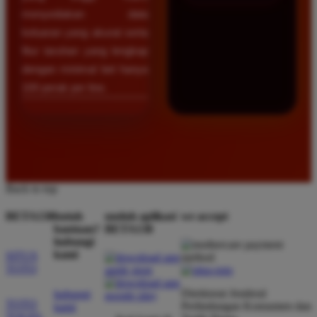
menyediakan data
keluaran yang akurat serta
fitur taruhan yang lengkap
dengan minimal bet hanya
100 perak per line.
Back to top
BETA138
butuh
unduh aplikasi
we accept
bantuan?
BETA138
hubungi
kami
SITUS
TOTO
Direktorat Jenderal
hubungi
TOTO
Perlindungan Konsumen dan
kami
TOGEL