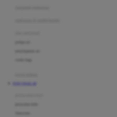
pengolah makanan
Joolz
Jujube
makanan & multivitamin
K
alat menyusui
Kiddycuts
pompa asi
Kumon
penyimpanan asi
L
cooler bags
Leapfrog
kursi makan
Leclerc
TOTO TOGEL 4D
Lee Vierra
Lillebaby
perawatan bayi
Little Bird Told Me
perawatan kulit
Little Miss Janis
Sunscreen