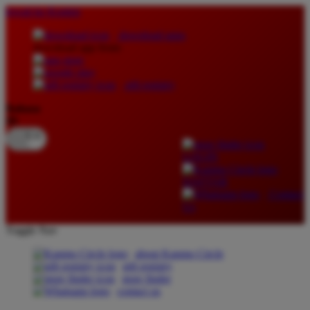
lewati ke Konten
download apps
download app from:
gift registry
Bahasa
ID
LOGIN
DAFTAR
Contact
Us
Toggle Nav
about Kanmo Circle
gift registry
store finder
contact us