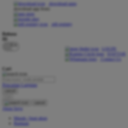
download apps
download app from:
Oh Ma Grain
Okiedog
gift registry
P
Bahasa
ID
Peachy
LOGIN
Phil & Ted's
DAFTAR
Contact Us
Philips Avent
Cari
Pigeon
Playgro
Pencarian Lanjutan
cancel
Poled Global
Cari
Ponycycle
cancel
Akun Saya
Puma
Masuk / buat akun
Pureats
Bantuan