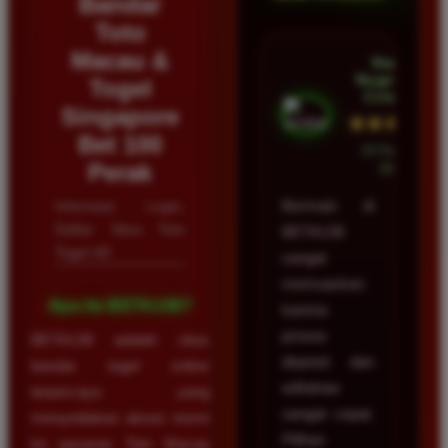
Bandar
Toto
Macau &
Nadia
Nugroho •
Togel
Cirebon
Singapore
★★★★★
Bet 100
23 Februari
Perak
2026
Informasi Login,
Bermain di
Daftar Situs Toto
BETA138
Togel 4D
sangat
memuaskan
Apa itu BETA138?
karena
proses
BETA138 adalah situs
deposit dan
bandar togel online
withdraw
terpercaya yang
sangat cepat.
menyediakan akses resmi
Pilihan
ke pasaran Toto Macau