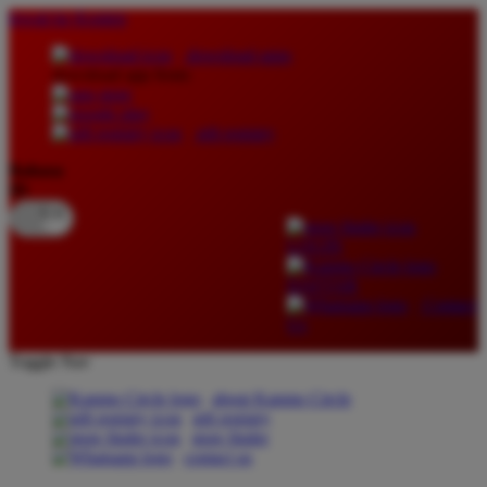
lewati ke Konten
download apps
download app from:
gift registry
Bahasa
ID
LOGIN
DAFTAR
Contact
Us
Toggle Nav
about Kanmo Circle
gift registry
store finder
contact us