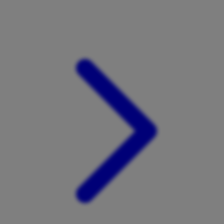
Xootz
Y
Yamatoya
Z
Zaxy
Zoggs
0-9
4Moms
59S