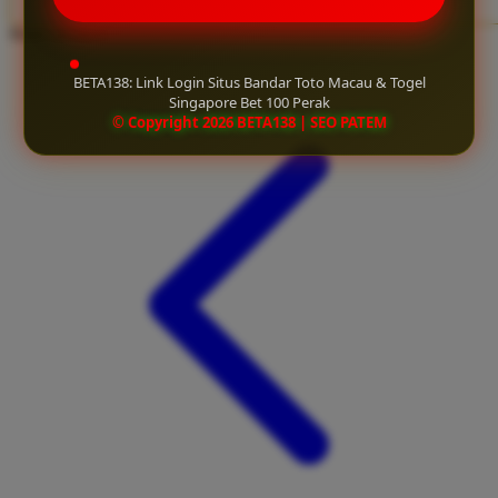
Twistshake
Share product:
TY Toys
BETA138: Link Login Situs Bandar Toto Macau & Togel
U
Singapore Bet 100 Perak
© Copyright 2026 BETA138 | SEO PATEM
V
Veja
Vitaflow
Vtech
W
Waterland
Wellness
X