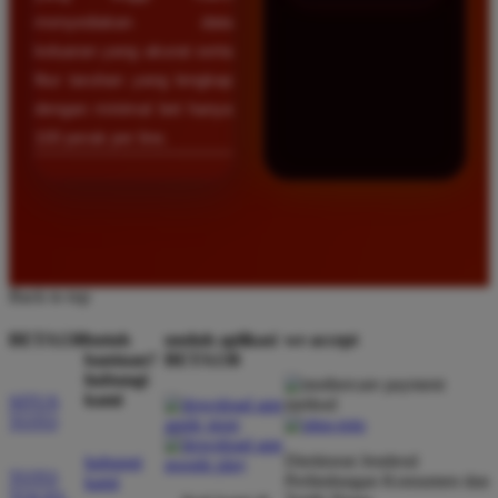
menyediakan data
keluaran yang akurat serta
fitur taruhan yang lengkap
dengan minimal bet hanya
100 perak per line.
Back to top
BETA138
butuh
unduh aplikasi
we accept
bantuan?
BETA138
hubungi
kami
SITUS
TOTO
Direktorat Jenderal
hubungi
TOTO
Perlindungan Konsumen dan
kami
TOGEL