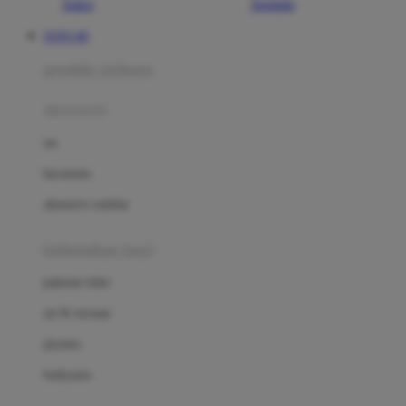
Asics
Aveeno
TOTO 4D
produk terbaru
aksesoris
tas
kacamata
aksesoris rambut
kebutuhan bayi
pakaian tidur
set & terusan
piyama
bodysuits