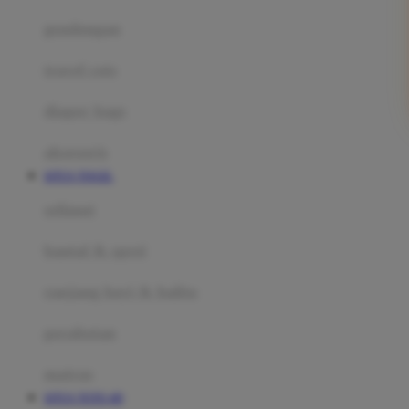
gendongan
travel cots
diaper bags
aksesoris
SITUS TOGEL
selimut
bantal & sprei
ranjang bayi & balita
perabotan
matras
SITUS TOTO 4D