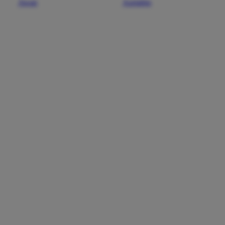
Awan
Azetabio