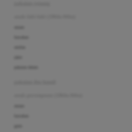
pakaian renang
anak laki-laki (18bln-8thn)
atasan
bawahan
setelan
jaket
pakaian dalam
pakaian ibu hamil
anak perempuan (18bln-8thn)
atasan
bawahan
gaun