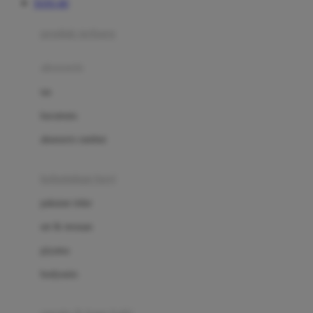
TOTO 4D
Azetabio
produk terbaru
B
aksesoris
Baabaasheepz
tas
Babiators
kacamata
Baby Dove
aksesoris rambut
Baby Jogger
Baby Rovega
kebutuhan bayi
Babybee
pakaian tidur
Banana Boat
set & terusan
Banz
piyama
Barbie
bodysuits
Beaba
Beauty Barn