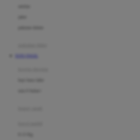
Dae Organics
setelan
Docare
jaket
Doona
pakaian dalam
Down To Earth
Drew
pakaian tidur
Dr. Brown's
TOTO TOGEL
E
kereta dorong
ELC
bayi baru lahir
Ergobaby
usia 6 bulan+
Expert Care
koper anak
Ezyroller
kursi mobil
F
0-13 Kg
Felt So Sweet