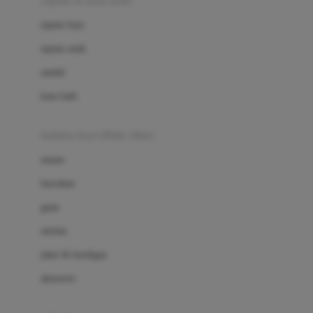
sepatu & kaus kaki
Bio Oil
sepatu bayi
Biolane
sepatu anak
Bite Fighters
sandal
Bizzi Growin
kaus kaki
Blackmores
fashion bayi (0bln-3thn)
Blooming Marvellous
atasan
Bonnels
bawahan
Bravado
gaun
Bruder
setelan
Brush Baby
jaket & kardigan
Buds Organics
aksesoris
Bugaboo
Buggygear