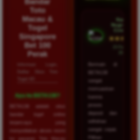
Bandar
Toto
Macau &
Nadia
Nugroho •
Togel
Cirebon
Singapore
★★★★★
Bet 100
23 Februari
Perak
2026
Informasi Login,
Bermain di
Daftar Situs Toto
BETA138
Togel 4D
sangat
memuaskan
Apa itu BETA138?
karena
proses
BETA138 adalah situs
deposit dan
bandar togel online
withdraw
terpercaya yang
sangat cepat.
menyediakan akses resmi
Pilihan
ke pasaran Toto Macau