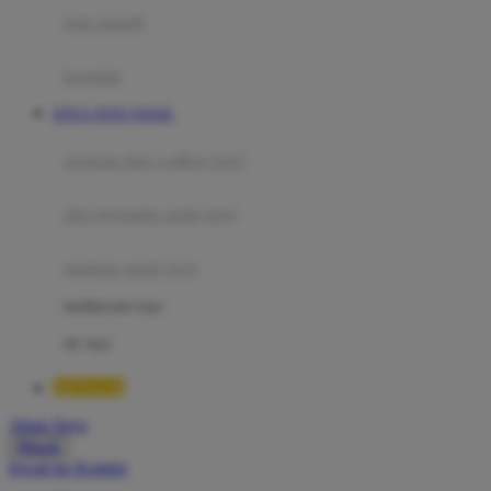
Moby
bak mandi
Momami
handuk
Mothercare
SITUS TOTO TOGEL
Mustela
ayunan dan walker bayi
My Buddy Tag
My K
alas bermain anak bayi
N
mainan anak bayi
Naif
mothercare toys
Nike
elc toys
Nordic Natural
BETA138
Nuby
Akun Saya
Nuna
Masuk
lewati ke Konten
O