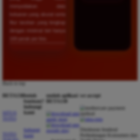
menyediakan data
keluaran yang akurat serta
fitur taruhan yang lengkap
dengan minimal bet hanya
100 perak per line.
Back to top
BETA138
butuh
unduh aplikasi
we accept
bantuan?
BETA138
hubungi
kami
SITUS
TOTO
Direktorat Jenderal
hubungi
TOTO
Perlindungan Konsumen dan
kami
TOGEL