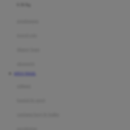
0-36 Kg
Fisher Price
Flipper
gendongan
Friends Of Sally
travel cots
G
diaper bags
Gb
Geko
aksesoris
Graco
SITUS TOGEL
Gund
selimut
H
bantal & sprei
Habbie
Haenim
ranjang bayi & balita
Happy Horse
perabotan