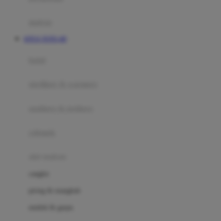
Happy Tummy
Hauck
matras
Havaianas
SITUS TOTO 4D
Hegen
botol
Hot Wheels
sterilizer & warmers
Hybrid
soothers & teethers
I
Inlacta DHA
celemek
Interlac
alat makan
Ivenet
cangkir
J
piring & mangkuk
Jack N Jill
sendok & garpu
Joie