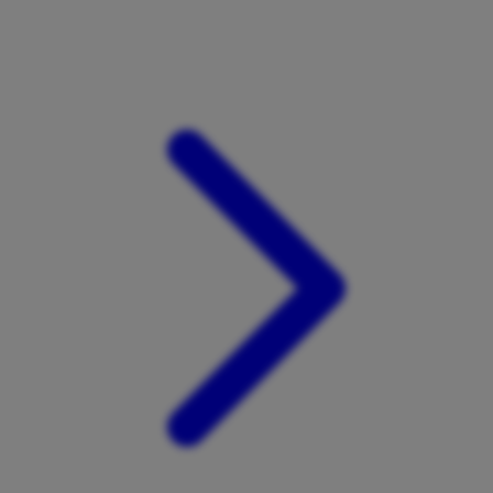
Xootz
Y
Yamatoya
Z
Zaxy
Zoggs
0-9
4Moms
59S