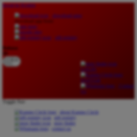
lewati ke Konten
download apps
download app from:
gift registry
Bahasa
ID
LOGIN
DAFTAR
Contact
Us
Toggle Nav
about Kanmo Circle
gift registry
store finder
contact us