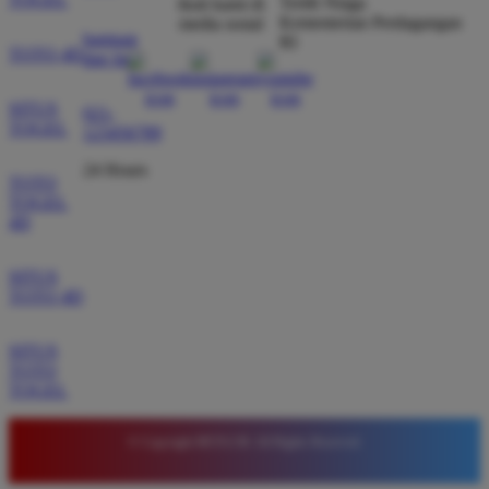
Tertib Niaga
ikuti kami di
Kementerian Perdagangan
media sosial
bantuan
RI
TOTO 4D
dan faq
SITUS
021-
TOGEL
123456789
24 Hours
TOTO
TOGEL
4D
SITUS
TOTO 4D
SITUS
TOTO
TOGEL
© Copyright BETA138. All Rights Reserved.